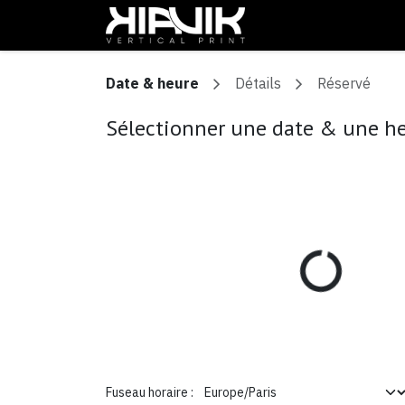
Se rendre au contenu
Rendez-vous
Date & heure
Détails
Réservé
Sélectionner une date & une h
Fuseau horaire :